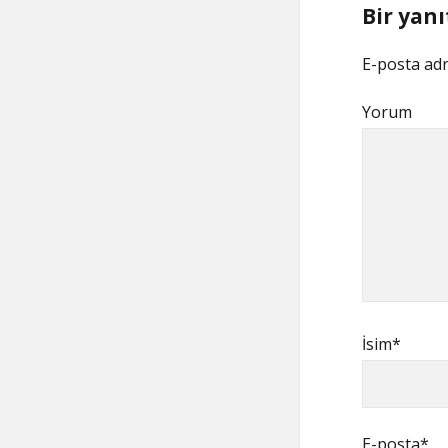
Bir yanı
E-posta adr
Yorum
İsim*
E-posta*