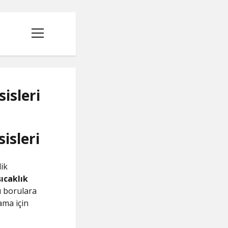
menüyü
aç
isleri
isleri
lik
sıcaklık
lı borulara
ama için