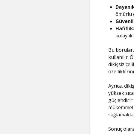
Dayanıkl
ömürlü o
Güvenili
Hafiflik
kolaylık 
Bu borular
kullanılır. 
dikişsiz çel
özellikleri
Ayrıca, diki
yüksek sıcak
güçlendirir 
mükemmel bi
sağlamakla 
Sonuç olara