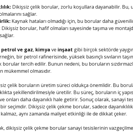
ılık:
Dikişsiz çelik borular, zorlu koşullara dayanabilir. Bu,
lmalarını sağlar.
rlik:
Kaynak hataları olmadığı için, bu borular daha güvenilir
:
Dikişsiz borular, hafif olmaları sayesinde taşıma ve montaj
sağlar.
,
petrol ve gaz
,
kimya
ve
inşaat
gibi birçok sektörde yaygı
Örneğin, bir petrol rafinerisinde, yüksek basınçlı sıvıların taşı
ik borular tercih edilir. Bunun nedeni, bu boruların sızdırmazl
nin mükemmel olmasıdır.
şsiz çelik boruların üretim süreci oldukça önemlidir. Bu borula
lıkta şekillendirilmesiyle üretilir. Bu süreç, boruların iç yapıs
ve onları daha dayanıklı hale getirir. Sonuç olarak, sanayi tesi
r seçimdir. Dikişsiz çelik çekme borular, sadece dayanıklılık
kalmaz, aynı zamanda maliyet etkinliği ile de dikkat çeker.
k, dikişsiz çelik çekme borular sanayi tesislerinin vazgeçilme