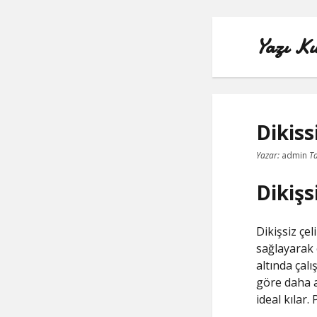
Yazı Ku
Dikiss
Yazar:
admin
Ta
Dikişs
Dikişsiz çel
sağlayarak 
altında çalı
göre daha a
ideal kılar