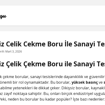
şu
iz Celik Cekme Boru İle Sanayi Tes
IGTV IZLENME YÜKSELTME PARASIZ
rih:
Mart 3, 2026
iz Çelik Çekme Boru ile Sanayi Tes
INSTAGRAM BEĞENI KASMA
INSTAGRAM BOT TAKIPÇI BASMA ÜCRETSIZ
ik çekme borular, sanayi tesislerinde dayanıklılık ve güvenilir
önemli bir rol oynamaktadır. Bu borular,
yüksek basınç
ve
LISTE
şabilme yetenekleri ile dikkat çeker. Dikişsiz borular, kaynak
z zayıf noktaya sahiptir. Bu, onları birçok endüstriyel uygul
SAYFA LISTESI
. Peki, neden bu borular bu kadar popüler? İşte bazı nedenler: