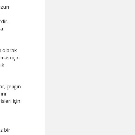
 uzun
dir.
da
n olarak
nması için
ık
r, çeliğin
ını
sleri için
z bir