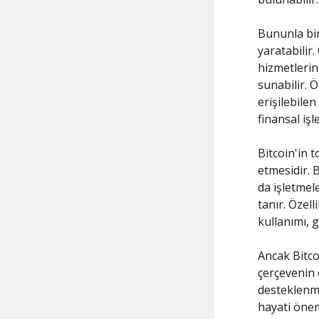
Bununla bir
yaratabilir
hizmetlerin
sunabilir. 
erişilebile
finansal iş
Bitcoin'in t
etmesidir. B
da işletmel
tanır. Özel
kullanımı, 
Ancak Bitco
çerçevenin 
desteklenme
hayati önem