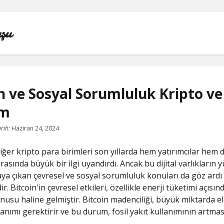
şu
n ve Sosyal Sorumluluk Kripto ve
um
IGTV IZLENME YÜKSELTME PARASIZ
rih:
Haziran 24, 2024
INSTAGRAM BEĞENI KASMA
diğer kripto para birimleri son yıllarda hem yatırımcılar hem 
INSTAGRAM BOT TAKIPÇI BASMA ÜCRETSIZ
asında büyük bir ilgi uyandırdı. Ancak bu dijital varlıkların y
taya çıkan çevresel ve sosyal sorumluluk konuları da göz ardı
LISTE
r. Bitcoin'in çevresel etkileri, özellikle enerji tüketimi açısınd
nusu haline gelmiştir. Bitcoin madenciliği, büyük miktarda el
SAYFA LISTESI
llanımı gerektirir ve bu durum, fosil yakıt kullanımının artma