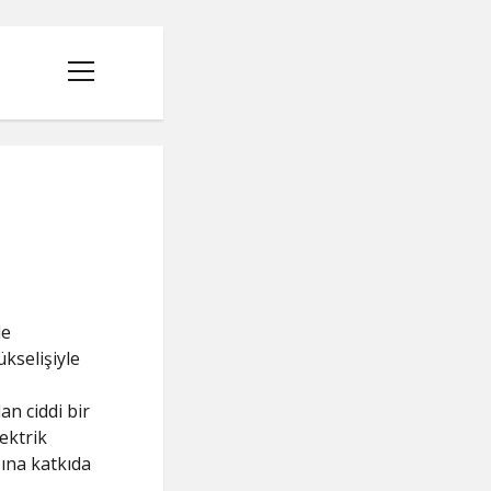
menüyü
aç
de
ükselişiyle
an ciddi bir
ektrik
sına katkıda