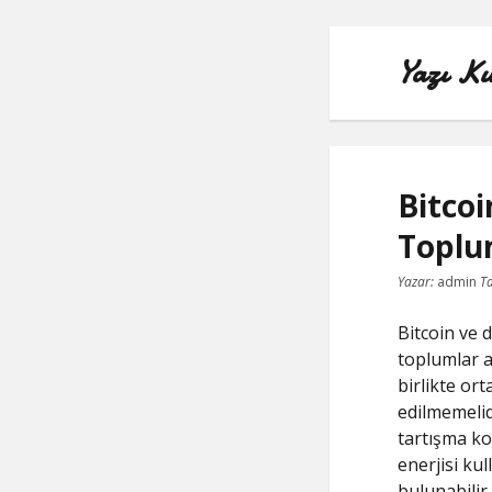
Yazı Ku
Bitcoi
Topl
Yazar:
admin
Ta
Bitcoin ve 
toplumlar ar
birlikte or
edilmemelidi
tartışma ko
enerjisi ku
bulunabilir.