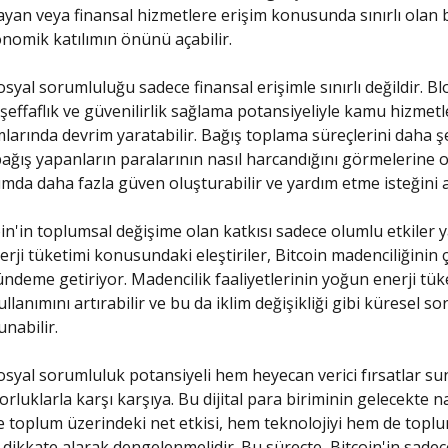
yan veya finansal hizmetlere erişim konusunda sınırlı olan bi
onomik katılımın önünü açabilir.
osyal sorumluluğu sadece finansal erişimle sınırlı değildir. B
, şeffaflık ve güvenilirlik sağlama potansiyeliyle kamu hizmet
larında devrim yaratabilir. Bağış toplama süreçlerini daha şe
bağış yapanların paralarının nasıl harcandığını görmelerine o
mda daha fazla güven oluşturabilir ve yardım etme isteğini ar
in'in toplumsal değişime olan katkısı sadece olumlu etkiler 
erji tüketimi konusundaki eleştiriler, Bitcoin madenciliğinin 
ündeme getiriyor. Madencilik faaliyetlerinin yoğun enerji tüke
ullanımını artırabilir ve bu da iklim değişikliği gibi küresel s
nabilir.
sosyal sorumluluk potansiyeli hem heyecan verici fırsatlar 
rluklarla karşı karşıya. Bu dijital para biriminin gelecekte na
ve toplum üzerindeki net etkisi, hem teknolojiyi hem de topl
i dikkate alarak dengelenmelidir. Bu süreçte, Bitcoin'in sadec