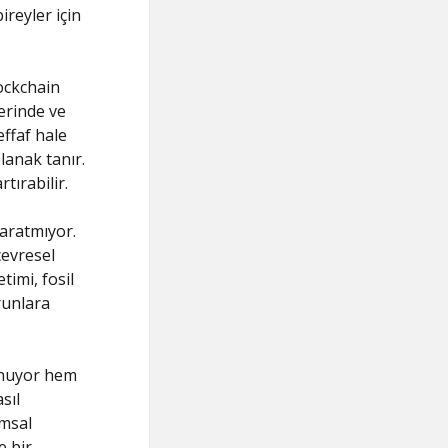
reyler için
lockchain
lerinde ve
ffaf hale
lanak tanır.
tırabilir.
yaratmıyor.
çevresel
timi, fosil
orunlara
sunuyor hem
sıl
umsal
e bir