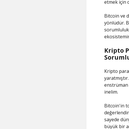
etmek için d
Bitcoin ve 
yönlüdür. Bu
sorumlulukla
ekosistemin
Kripto 
Sorumlu
Kripto para 
yaratmıştır
enstrüman o
inelim.
Bitcoin'in 
değerlendiri
sayede düny
büyük bir a