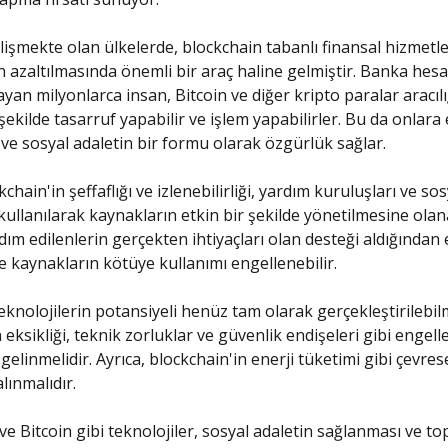
elişmekte olan ülkelerde, blockchain tabanlı finansal hizmetl
 azaltılmasında önemli bir araç haline gelmiştir. Banka hesa
yan milyonlarca insan, Bitcoin ve diğer kripto paralar aracılı
 şekilde tasarruf yapabilir ve işlem yapabilirler. Bu da onlar
 ve sosyal adaletin bir formu olarak özgürlük sağlar.
kchain'in şeffaflığı ve izlenebilirliği, yardım kuruluşları ve so
kullanılarak kaynakların etkin bir şekilde yönetilmesine olan
dım edilenlerin gerçekten ihtiyaçları olan desteği aldığından
ve kaynakların kötüye kullanımı engellenebilir.
eknolojilerin potansiyeli henüz tam olarak gerçekleştirilebilm
eksikliği, teknik zorluklar ve güvenlik endişeleri gibi engell
elinmelidir. Ayrıca, blockchain'in enerji tüketimi gibi çevrese
lınmalıdır.
ve Bitcoin gibi teknolojiler, sosyal adaletin sağlanması ve t