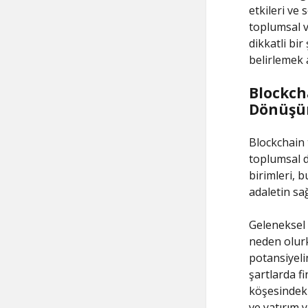
etkileri ve 
toplumsal v
dikkatli bir
belirlemek 
Blockcha
Dönüşü
Blockchain 
toplumsal d
birimleri, b
adaletin sa
Geleneksel 
neden olurke
potansiyeli
şartlarda f
köşesindeki
ve yatırım 