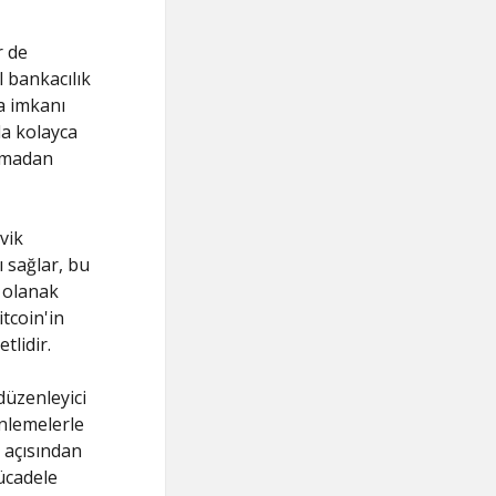
r de
l bankacılık
a imkanı
la kolayca
olmadan
vik
ı sağlar, bu
a olanak
tcoin'in
tlidir.
düzenleyici
enlemelerle
 açısından
mücadele