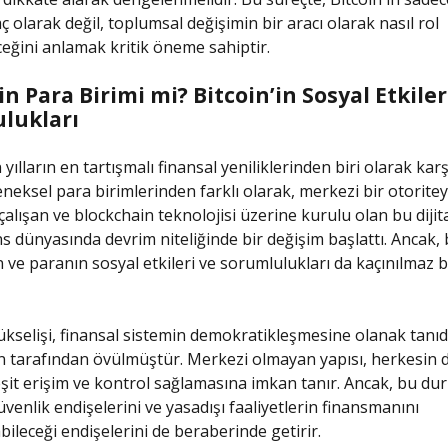
ç olarak değil, toplumsal değişimin bir aracı olarak nasıl rol
eğini anlamak kritik öneme sahiptir.
n Para Birimi mi? Bitcoin’in Sosyal Etkiler
lukları
 yılların en tartışmalı finansal yeniliklerinden biri olarak kar
eneksel para birimlerinden farklı olarak, merkezi bir otoritey
çalışan ve blockchain teknolojisi üzerine kurulu olan bu dijit
ans dünyasında devrim niteliğinde bir değişim başlattı. Ancak,
n ve paranın sosyal etkileri ve sorumlulukları da kaçınılmaz b
yükselişi, finansal sistemin demokratikleşmesine olanak tanıdı
n tarafından övülmüştür. Merkezi olmayan yapısı, herkesin 
şit erişim ve kontrol sağlamasına imkan tanır. Ancak, bu du
enlik endişelerini ve yasadışı faaliyetlerin finansmanını
bileceği endişelerini de beraberinde getirir.