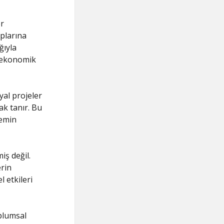
er
plarına
ğıyla
a ekonomik
syal projeler
ak tanır. Bu
 emin
iş değil.
erin
l etkileri
oplumsal