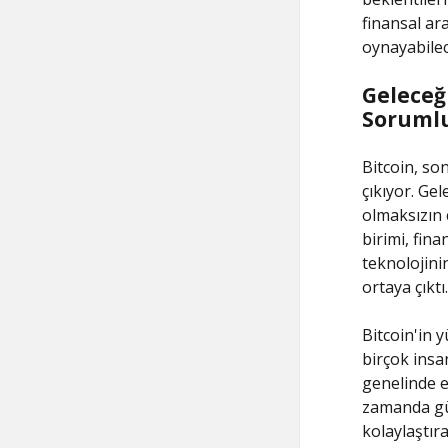
finansal ara
oynayabilec
Geleceği
Sorumlu
Bitcoin, son
çıkıyor. Gel
olmaksızın 
birimi, fin
teknolojini
ortaya çıktı.
Bitcoin'in 
birçok insa
genelinde e
zamanda güv
kolaylaştıra