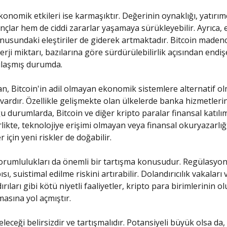
konomik etkileri ise karmaşıktır. Değerinin oynaklığı, yatırım
çlar hem de ciddi zararlar yaşamaya sürükleyebilir. Ayrıca, e
nusundaki eleştiriler de giderek artmaktadır. Bitcoin madencil
ji miktarı, bazılarına göre sürdürülebilirlik açısından endişe
ulaşmış durumda.
an, Bitcoin'in adil olmayan ekonomik sistemlere alternatif o
 vardır. Özellikle gelişmekte olan ülkelerde banka hizmetleri
ğu durumlarda, Bitcoin ve diğer kripto paralar finansal katılımı
likte, teknolojiye erişimi olmayan veya finansal okuryazarlı
r için yeni riskler de doğabilir.
sorumlulukları da önemli bir tartışma konusudur. Regülasyon 
ı, suistimal edilme riskini artırabilir. Dolandırıcılık vakaları 
dırıları gibi kötü niyetli faaliyetler, kripto para birimlerinin 
asına yol açmıştır.
eleceği belirsizdir ve tartışmalıdır. Potansiyeli büyük olsa da,