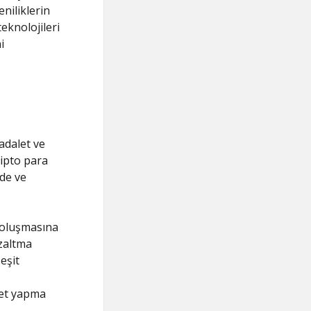
eniliklerin
knolojileri
i
adalet ve
ripto para
ede ve
n oluşmasına
azaltma
eşit
ret yapma