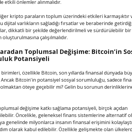
e etkili önlemler alınmalıdır.
diğer kripto paraların toplum üzerindeki etkileri karmaşıktır 
 dijital varlıkların sağladığı fırsatlar ve beraberinde getirdiğ
r, dikkatli bir şekilde değerlendirilmeli ve sürdürülebilir bir
 oluşturulmasına çalışılmalıdır.
Paradan Toplumsal Değişime: Bitcoin’in So
luk Potansiyeli
birimleri, özellikle Bitcoin, son yıllarda finansal dünyada büy
. Ancak Bitcoin'in potansiyel sosyal sorumluluğu, sadece fina
lmaktan öteye geçebilir mi? Gelin bu sorunun derinliklerine
toplumsal değişime katkı sağlama potansiyeli, birçok açıdan
lebilir. Öncelikle, geleneksel finans sistemlerine alternatif 
a genelinde milyonlarca insanın finansal erişimini kolaylaşt
dım olarak kabul edilebilir. Özellikle gelişmekte olan ülkele