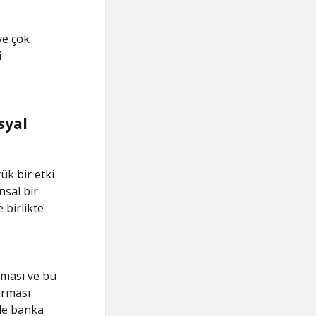
ve çok
i
syal
ük bir etki
nsal bir
 birlikte
olması ve bu
ırması
rde banka