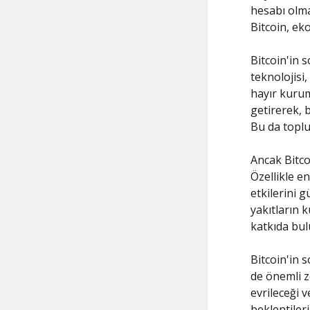
hesabı olma
Bitcoin, ek
Bitcoin'in s
teknolojisi
hayır kurum
getirerek, 
Bu da toplu
Ancak Bitco
Özellikle en
etkilerini g
yakıtların k
katkıda bulu
Bitcoin'in 
de önemli zo
evrileceği 
beklentiler