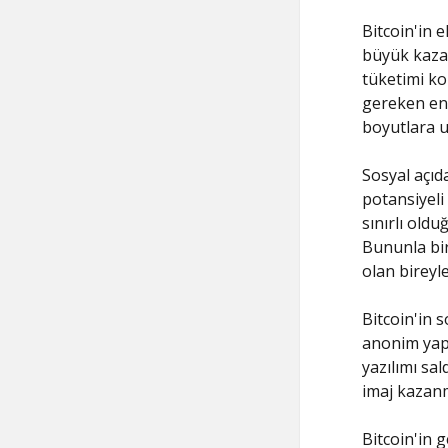
Bitcoin'in e
büyük kazan
tüketimi ko
gereken ener
boyutlara 
Sosyal açıd
potansiyeli
sınırlı oldu
Bununla bir
olan bireyle
Bitcoin'in 
anonim yapıs
yazılımı sal
imaj kazanm
Bitcoin'in g