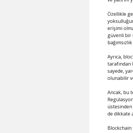
Özellikle g
yoksulluğun
erişimi olma
güvenli bir
bağımsızlık
Ayrıca, bloc
tarafından 
sayede, yar
olunabilir 
Ancak, bu t
Regülasyon 
üstesinden g
de dikkate a
Blockchain 