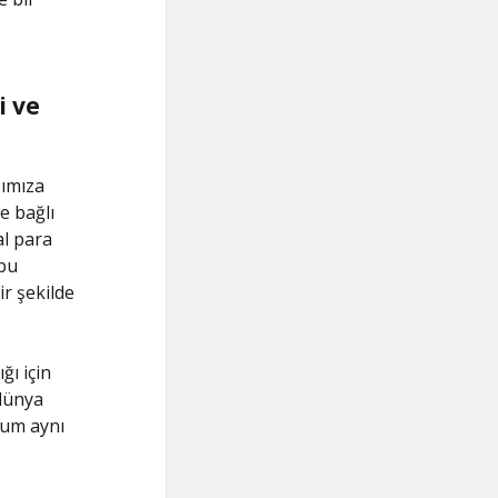
i ve
şımıza
e bağlı
al para
 bu
ir şekilde
ğı için
dünya
rum aynı