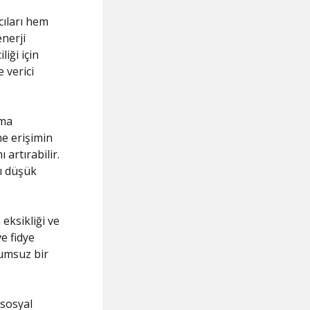
cıları hem
nerji
iği için
 verici
lma
ne erişimin
 artırabilir.
ğı düşük
eksikliği ve
ve fidye
olumsuz bir
 sosyal