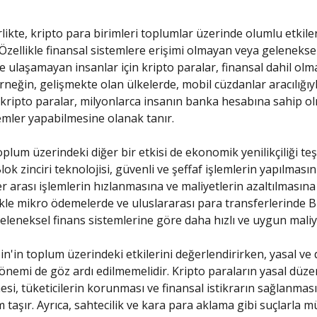
likte, kripto para birimleri toplumlar üzerinde olumlu etkile
. Özellikle finansal sistemlere erişimi olmayan veya gelenekse
e ulaşamayan insanlar için kripto paralar, finansal dahil olm
Örneğin, gelişmekte olan ülkelerde, mobil cüzdanlar aracılığıy
n kripto paralar, milyonlarca insanın banka hesabına sahip 
lemler yapabilmesine olanak tanır.
oplum üzerindeki diğer bir etkisi de ekonomik yenilikçiliği teş
lok zinciri teknolojisi, güvenli ve şeffaf işlemlerin yapılmasın
er arası işlemlerin hızlanmasına ve maliyetlerin azaltılmasın
likle mikro ödemelerde ve uluslararası para transferlerinde Bi
geleneksel finans sistemlerine göre daha hızlı ve uygun maliye
in'in toplum üzerindeki etkilerini değerlendirirken, yasal ve 
önemi de göz ardı edilmemelidir. Kripto paraların yasal düz
si, tüketicilerin korunması ve finansal istikrarın sağlanması
 taşır. Ayrıca, sahtecilik ve kara para aklama gibi suçlarla 