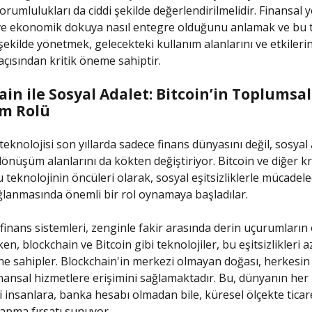
sorumlulukları da ciddi şekilde değerlendirilmelidir. Finansal y
e ekonomik dokuya nasıl entegre olduğunu anlamak ve bu te
 şekilde yönetmek, gelecekteki kullanım alanlarını ve etkilerin
açısından kritik öneme sahiptir.
in ile Sosyal Adalet: Bitcoin’in Toplumsal
m Rolü
teknolojisi son yıllarda sadece finans dünyasını değil, sosyal 
önüşüm alanlarını da kökten değiştiriyor. Bitcoin ve diğer k
u teknolojinin öncüleri olarak, sosyal eşitsizliklerle mücadel
ğlanmasında önemli bir rol oynamaya başladılar.
finans sistemleri, zenginle fakir arasında derin uçurumları
n, blockchain ve Bitcoin gibi teknolojiler, bu eşitsizlikleri 
ne sahipler. Blockchain'in merkezi olmayan doğası, herkesin 
inansal hizmetlere erişimini sağlamaktadır. Bu, dünyanın her
 insanlara, banka hesabı olmadan bile, küresel ölçekte tica
yapma fırsatı sunuyor.