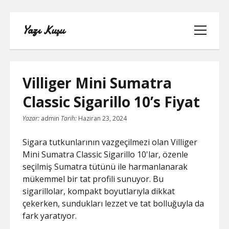
Yazı Kuşu
menüyü
aç
Villiger Mini Sumatra
Classic Sigarillo 10’s Fiyat
IGTV IZLENME YÜKSELTME PARASIZ
Yazar:
admin
Tarih:
Haziran 23, 2024
INSTAGRAM BEĞENI KASMA
Sigara tutkunlarının vazgeçilmezi olan Villiger
Mini Sumatra Classic Sigarillo 10'lar, özenle
INSTAGRAM BOT TAKIPÇI BASMA
seçilmiş Sumatra tütünü ile harmanlanarak
ÜCRETSIZ
mükemmel bir tat profili sunuyor. Bu
sigarillolar, kompakt boyutlarıyla dikkat
LISTE
çekerken, sundukları lezzet ve tat bolluğuyla da
fark yaratıyor.
SAYFA LISTESI