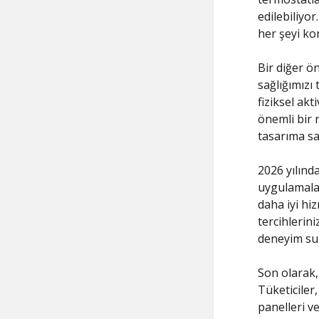
edilebiliyo
her şeyi ko
Bir diğer ö
sağlığımızı
fiziksel akt
önemli bir r
tasarıma sa
2026 yılınd
uygulamalar
daha iyi hi
tercihlerini
deneyim sun
Son olarak, 
Tüketiciler,
panelleri ve