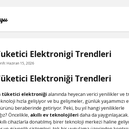
şu
uketici Elektronigi Trendleri
IGTV IZLENME YÜKSELTME PARASIZ
rih:
Haziran 15, 2026
üketici Elektroniği Trendleri
INSTAGRAM BEĞENI KASMA
INSTAGRAM BOT TAKIPÇI BASMA ÜCRETSIZ
a
tüketici elektroniği
alanında heyecan verici yenilikler ve t
eknoloji hızla gelişiyor ve bu gelişmeler, günlük yaşamımızı e
LISTE
ürünü beraberinde getiriyor. Peki, bu yıl hangi yeniliklerle
ğız? Öncelikle,
akıllı ev teknolojileri
daha da yaygınlaşacak.
SAYFA LISTESI
kıllı cihazlarla donatılmış birer teknoloji merkezi haline geliyo
r ve güvenlik sistemleri, tek bir uygulama üzerinden kontro