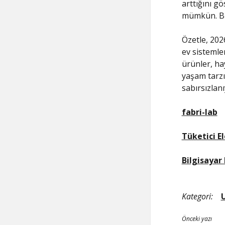
arttığını g
mümkün. Bu 
Özetle, 2026
ev sistemler
ürünler, ha
yaşam tarzı
sabırsızlan
fabri-lab
Tüketici E
Bilgisayar 
Kategori:
Önceki yazı