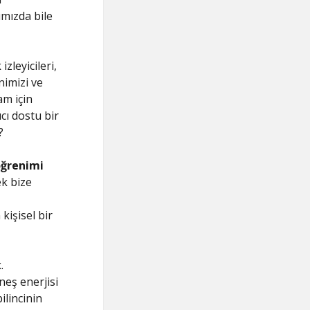
ımızda bile
 izleyicileri,
nimizi ve
am için
ıcı dostu bir
?
ğrenimi
ek bize
kişisel bir
.
neş enerjisi
ilincinin