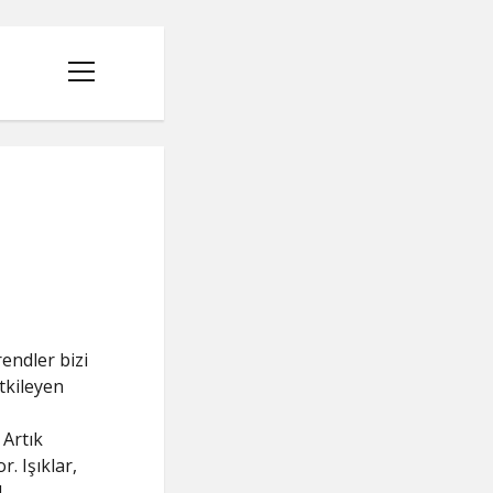
menüyü
aç
rendler bizi
tkileyen
 Artık
r. Işıklar,
l