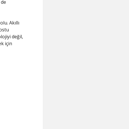
 de
lu. Akıllı
dostu
ojiyi değil,
k için