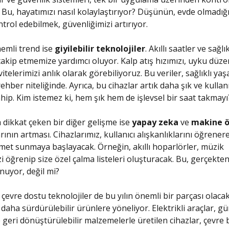
r. Bu, hayatımızı nasıl kolaylaştırıyor? Düşünün, evde olmadığ
ntrol edebilmek, güvenliğimizi artırıyor.
nemli trend ise
giyilebilir teknolojiler
. Akıllı saatler ve sağlık
 takip etmemize yardımcı oluyor. Kalp atış hızımızı, uyku düze
ivitelerimizi anlık olarak görebiliyoruz. Bu veriler, sağlıklı yaş
ehber niteliğinde. Ayrıca, bu cihazlar artık daha şık ve kullan
hip. Kim istemez ki, hem şık hem de işlevsel bir saat takmayı
a dikkat çeken bir diğer gelişme ise
yapay zeka
ve
makine ö
ının artması. Cihazlarımız, kullanıcı alışkanlıklarını öğrener
zmet sunmaya başlayacak. Örneğin, akıllı hoparlörler, müzik
zi öğrenip size özel çalma listeleri oluşturacak. Bu, gerçekten 
uyor, değil mi?
çevre dostu teknolojiler de bu yılın önemli bir parçası olacak
 daha sürdürülebilir ürünlere yöneliyor. Elektrikli araçlar, gü
 geri dönüştürülebilir malzemelerle üretilen cihazlar, çevre b