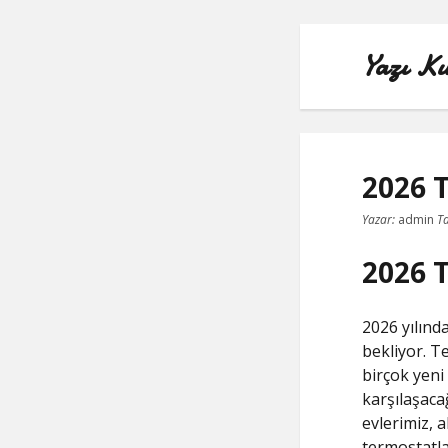
Yazı Ku
2026 T
Yazar:
admin
Ta
2026 T
2026 yılınd
bekliyor. T
birçok yeni 
karşılaşaca
evlerimiz, a
termostatla