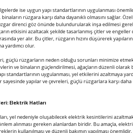
lgelerde ise uygun yapı standartlarının uygulanması önemlid
, binaların rüzgara karşı daha dayanıklı olmasını sağlar. Özel
üzgar direnci göz önünde bulundurularak inşa edilmesi gere
arın etkisini azaltacak şekilde tasarlanmış çitler ve engeller 
asında yer alır. Bu çitler, rüzgarın hızını düşürerek yapıların
 yardımcı olur.
ri, güçlü rüzgarların neden olduğu sorunları minimize etmek
Evlerin ve binaların güçlendirilmesi, ağaçların düzenli olara
pı standartlarının uygulanması, yel etkilerini azaltmaya yard
 sayesinde yapılar ve çevreleri, güçlü rüzgarlara karşı daha 
ri: Elektrik Hatları
ları, yel nedeniyle oluşabilecek elektrik kesintilerini azaltmak
önlem alınması gereken alanlardan biridir. Bu amaçla, elektri
ireklerin kullanılması ve düzenli bakımın yapılması önemlidir.