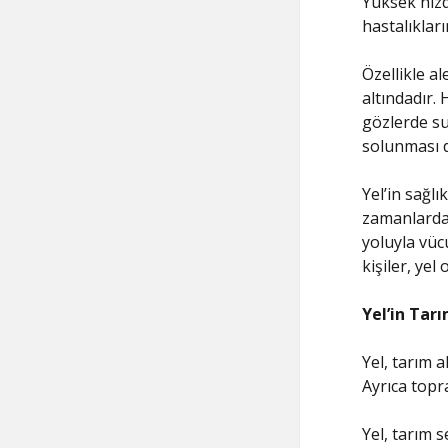
Yüksek hızd
hastalıkları
Özellikle al
altındadır.
gözlerde su
solunması d
Yel’in sağlı
zamanlarda 
yoluyla vüc
kişiler, ye
Yel’in Tarı
Yel, tarım 
Ayrıca topr
Yel, tarım s