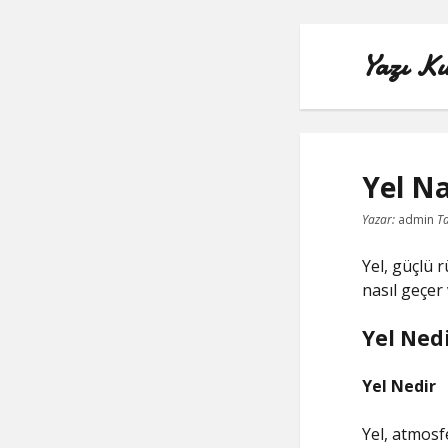
Yazı Ku
Yel Na
Yazar:
admin
Ta
Yel, güçlü 
nasıl geçer 
Yel Ned
Yel Nedir
Yel, atmosf