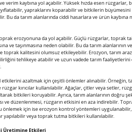
e verim kaybına yol açabilir. Yüksek hızda esen rüzgarlar, bi
yıflatabilir, yapraklarını koparabilir ve bitkilerin büyümesini
lir. Bu da tarım alanlarında ciddi hasarlara ve ürün kaybına
 toprak erozyonuna da yol açabilir. Güçlü rüzgarlar, toprak t
ına ve taşınmasına neden olabilir. Bu da tarım alanlarının ver
ve toprak kalitesini olumsuz etkileyebilir. Erozyon, tarım araz
irliğini tehlikeye atabilir ve uzun vadede tarım faaliyetlerin
.
etkilerini azaltmak için çeşitli önlemler alınabilir. Örneğin, t
 rüzgar kırıcılar kullanılabilir. Ağaçlar, çitler veya setler, rüz
ltarak bitkileri koruyabilir. Ayrıca, tarım alanlarının doğru şe
ı ve düzenlenmesi, rüzgarın etkisini en aza indirebilir. Topr
önlemek için ise erozyon kontrol yöntemleri uygulanabilir,
 yapılabilir veya toprak tutma bitkileri kullanılabilir.
ji Üretimine Etkileri