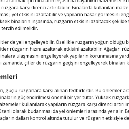
ini azaltmak için binaların inşasında dayanıklı malzemeler kul
 rüzgara karşı direnci artırılabilir. Binalarda kullanılan malz
ması, yel etkisini azaltabilir ve yapıların hasar görmesini enge
üksek binaların inşasında, rüzgarın etkisini azaltacak şekilde
tercih edilmelidir.
itler de yeli engelleyebilir. Özellikle rüzgarın yoğun olduğu 
itler rüzgarın hızını azaltarak etkisini azaltabilir. Ağaçlar, rü
nalara ulaşmasını engelleyerek yapıların korunmasına yard
nı zamanda, çitler de rüzgarın geçişini engelleyerek binaları k
emleri
ri, güçlü rüzgarlara karşı alınan tedbirlerdir. Bu önlemler ar
binaların güçlendirilmesi önemli bir yer tutar. Yüksek rüzgarl
lzemeler kullanılarak yapıların rüzgara karşı direnci artırılır.
üzenli olarak budanması da yel önlemleri arasında yer alır.
açların dalları kontrol altında tutulur ve rüzgarın etkisiyle de