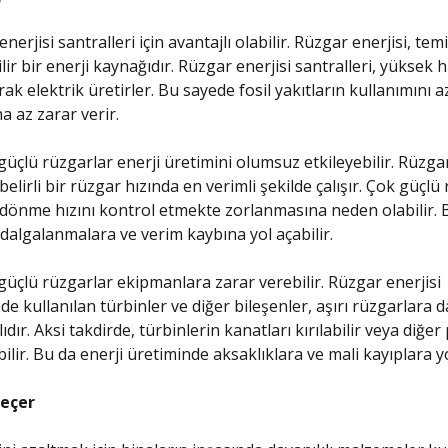
enerjisi santralleri için avantajlı olabilir. Rüzgar enerjisi, tem
ir bir enerji kaynağıdır. Rüzgar enerjisi santralleri, yüksek 
rak elektrik üretirler. Bu sayede fosil yakıtların kullanımını az
a az zarar verir.
güçlü rüzgarlar enerji üretimini olumsuz etkileyebilir. Rüzgar
 belirli bir rüzgar hızında en verimli şekilde çalışır. Çok güçlü
 dönme hızını kontrol etmekte zorlanmasına neden olabilir. B
dalgalanmalara ve verim kaybına yol açabilir.
 güçlü rüzgarlar ekipmanlara zarar verebilir. Rüzgar enerjisi
de kullanılan türbinler ve diğer bileşenler, aşırı rüzgarlara d
dır. Aksi takdirde, türbinlerin kanatları kırılabilir veya diğer
lir. Bu da enerji üretiminde aksaklıklara ve mali kayıplara yol
Geçer