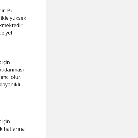
ir. Bu
likle yüksek
kmektedir.
de yel
 için
k budanması
ımcı olur.
dayanıklı
 için
k hatlarına