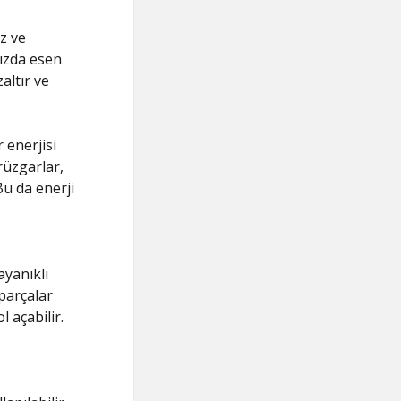
iz ve
hızda esen
altır ve
 enerjisi
 rüzgarlar,
u da enerji
ayanıklı
 parçalar
 açabilir.