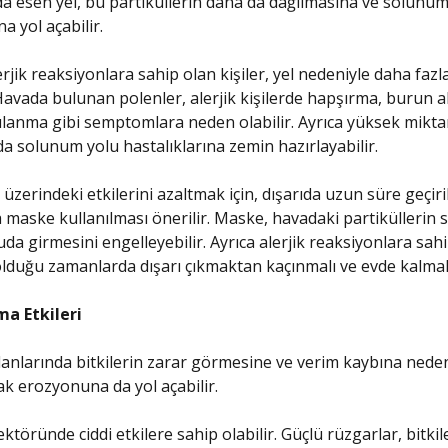
a esen yel, bu partiküllerin daha da dağılmasına ve solunum
na yol açabilir.
erjik reaksiyonlara sahip olan kişiler, yel nedeniyle daha fazla
 Havada bulunan polenler, alerjik kişilerde hapşırma, burun ak
lanma gibi semptomlara neden olabilir. Ayrıca yüksek mikt
a solunum yolu hastalıklarına zemin hazırlayabilir.
k üzerindeki etkilerini azaltmak için, dışarıda uzun süre geçir
maske kullanılması önerilir. Maske, havadaki partiküllerin
uda girmesini engelleyebilir. Ayrıca alerjik reaksiyonlara sah
l olduğu zamanlarda dışarı çıkmaktan kaçınmalı ve evde kalmalı
ma Etkileri
alanlarında bitkilerin zarar görmesine ve verim kaybına neden 
ak erozyonuna da yol açabilir.
ektöründe ciddi etkilere sahip olabilir. Güçlü rüzgarlar, bitkil