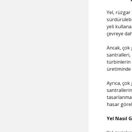
Yel, rüzgar 
sürdürülebil
yeli kullana
çevreye dah
Ancak, çok 
santralleri,
türbinlerin
üretiminde 
Ayrıca, çok
santrallerin
tasarlanmalı
hasar görebi
Yel Nasıl 