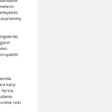
lanılabilir
emelerin
lleyebilir.
 tasarlanmış
bölgelerde,
zgarın
ımcı
oruyabilir.
asında
ara karşı
 Ayrıca,
 Budama
vrilme riski