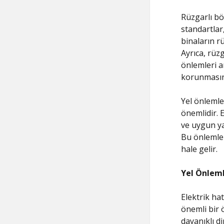
Rüzgarlı bö
standartlar
binaların r
Ayrıca, rüzg
önlemleri ar
korunmasına
Yel önlemle
önemlidir. 
ve uygun ya
Bu önlemler
hale gelir.
Yel Önlemle
Elektrik hat
önemli bir 
dayanıklı d