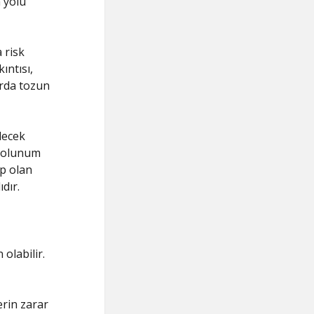
 yolu
 risk
ıntısı,
arda tozun
ilecek
 solunum
ip olan
dır.
olabilir.
erin zarar