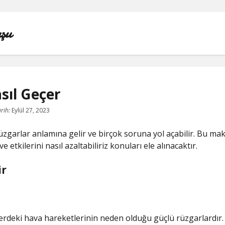
şu
sıl Geçer
IGTV IZLENME YÜKSELTME PARASIZ
rih:
Eylül 27, 2023
INSTAGRAM BEĞENI KASMA
rüzgarlar anlamına gelir ve birçok soruna yol açabilir. Bu mak
ve etkilerini nasıl azaltabiliriz konuları ele alınacaktır.
INSTAGRAM BOT TAKIPÇI BASMA ÜCRETSIZ
ir
LISTE
SAYFA LISTESI
erdeki hava hareketlerinin neden olduğu güçlü rüzgarlardır. 