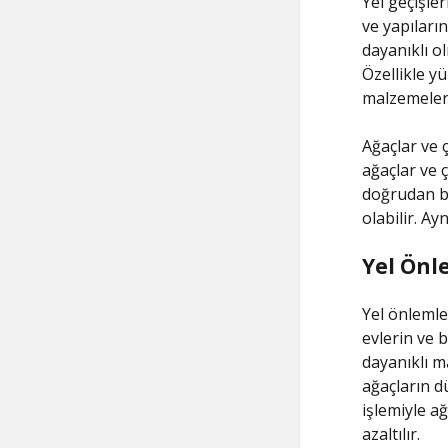
Yel geçişler
ve yapıların
dayanıklı ol
Özellikle y
malzemeler 
Ağaçlar ve ç
ağaçlar ve ç
doğrudan bi
olabilir. Ay
Yel Önl
Yel önlemle
evlerin ve 
dayanıklı ma
ağaçların d
işlemiyle ağ
azaltılır.