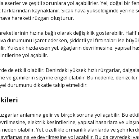
 eserler ve çeşitli sorunlara yol açabilirler. Yel, doğal bir 
 farklarından kaynaklanır. Sıcak hava yükseldiğinde yerine 
 hava hareketi rüzgarı oluşturur.
reketlerinin hızına bağlı olarak değişiklik gösterebilir. Hafif
ava durumunu işaret ederken, şiddetli yel fırtınaları ise büy
lir. Yüksek hızda esen yel, ağaçların devrilmesine, yapısal ha
intilerine yol açabilir.
rde de etkili olabilir. Denizdeki yüksek hızlı rüzgarlar, dalgal
e ve gemilerin seyrine engel olabilir. Bu nedenle, denizciler
 yel durumunu dikkatle takip etmelidir.
kileri
üzgarlar anlamına gelir ve birçok soruna yol açabilir. Bu etkil
vrilmesine, elektrik kesintilerine, yapısal hasarlara ve ulaşı
neden olabilir. Yel, özellikle ormanlık alanlarda ve şehirlerd
ayıflamasına ve devrilmesine yol açabilir. Bu da çevredeki yap