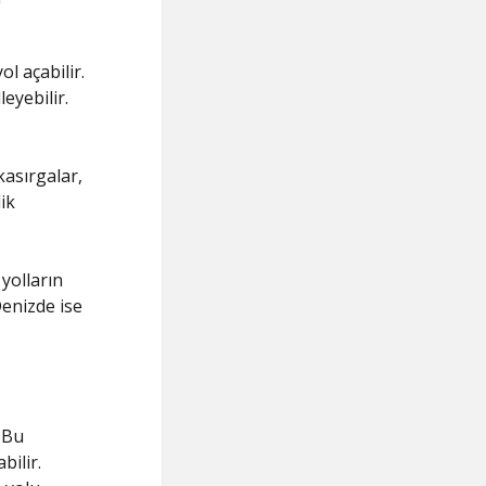
ol açabilir.
eyebilir.
 kasırgalar,
ik
yolların
Denizde ise
 Bu
bilir.