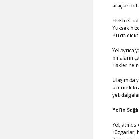
araçları teh
Elektrik hat
Yüksek hızda
Bu da elekt
Yel ayrıca y
binaların ça
risklerine n
Ulaşım da y
üzerindeki a
yel, dalgal
Yel’in Sağl
Yel, atmosf
rüzgarlar, 