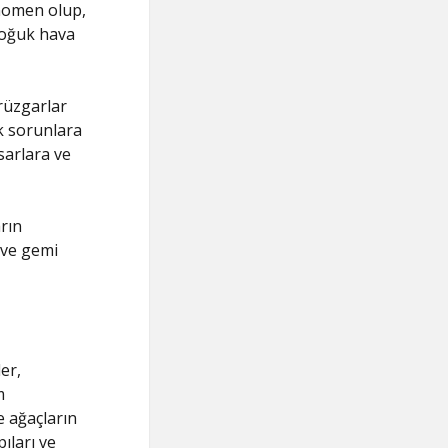
fenomen olup,
soğuk hava
 rüzgarlar
ük sorunlara
sarlara ve
arın
 ve gemi
er,
m
e ağaçların
ıları ve