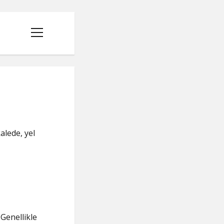
menüyü
aç
alede, yel
Genellikle