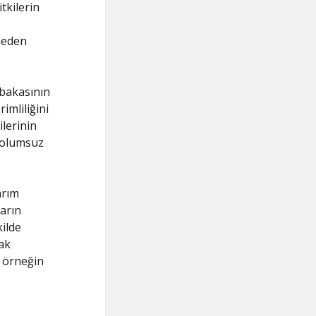
tkilerin
 neden
abakasının
imliliğini
ilerinin
i olumsuz
arım
garın
kilde
ak
 örneğin