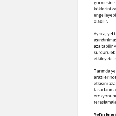
görmesine v
köklerini za
engelleyebi
olabilir.
Ayrıca, yel
aşındırılmas
azaltabilir 
sürdürülebil
etkileyebilir
Tarımda yel 
arazilerinde
etkisini aza
tasarlanmas
erozyonunu 
teraslamalar
Yel’in Ener