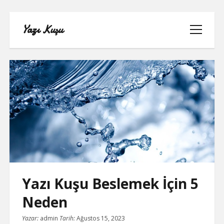
Yazı Kuşu
menüyü
aç
IGTV IZLENME YÜKSELTME PARASIZ
INSTAGRAM BEĞENI KASMA
INSTAGRAM BOT TAKIPÇI BASMA
ÜCRETSIZ
Yazı Kuşu Beslemek İçin 5
LISTE
Neden
SAYFA LISTESI
Yazar:
admin
Tarih:
Ağustos 15, 2023