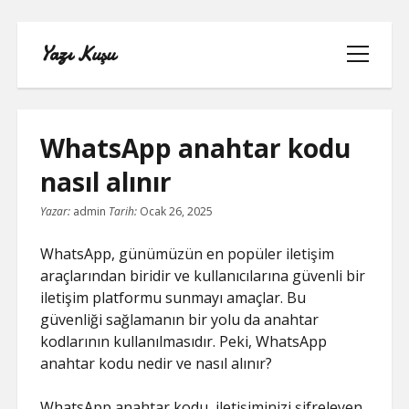
Yazı Kuşu
menüyü
aç
WhatsApp anahtar kodu
nasıl alınır
IGTV IZLENME YÜKSELTME PARASIZ
Yazar:
admin
Tarih:
Ocak 26, 2025
INSTAGRAM BEĞENI KASMA
WhatsApp, günümüzün en popüler iletişim
araçlarından biridir ve kullanıcılarına güvenli bir
INSTAGRAM BOT TAKIPÇI BASMA
iletişim platformu sunmayı amaçlar. Bu
ÜCRETSIZ
güvenliği sağlamanın bir yolu da anahtar
kodlarının kullanılmasıdır. Peki, WhatsApp
LISTE
anahtar kodu nedir ve nasıl alınır?
SAYFA LISTESI
WhatsApp anahtar kodu, iletişiminizi şifreleyen