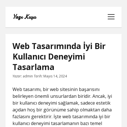
Yazı Kuşu
menüyü
aç
Web Tasarımında İyi Bir
Kullanıcı Deneyimi
IGTV IZLENME YÜKSELTME PARASIZ
Tasarlama
INSTAGRAM BEĞENI KASMA
Yazar:
admin
Tarih:
Mayıs 14, 2024
INSTAGRAM BOT TAKIPÇI BASMA
Web tasarımı, bir web sitesinin başarısını
ÜCRETSIZ
belirleyen önemli unsurlardan biridir. Ancak, iyi
bir kullanıcı deneyimi sağlamak, sadece estetik
LISTE
açıdan hoş bir görünüme sahip olmaktan daha
fazlasını gerektirir. İşte web tasarımında iyi bir
SAYFA LISTESI
kullanıcı deneyimi tasarlamanın bazı temel