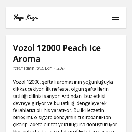
Yazı Kuşu
menüyü
aç
Vozol 12000 Peach Ice
Aroma
IGTV IZLENME YÜKSELTME PARASIZ
Yazar:
admin
Tarih:
Ekim 4, 2024
INSTAGRAM BEĞENI KASMA
Vozol 12000, şeftali aromasının yoğunluğuyla
dikkat çekiyor. İlk nefeste, olgun şeftalilerin
INSTAGRAM BOT TAKIPÇI BASMA
tatlılığı dilinizi sarıyor. Ardından, buz etkisi
ÜCRETSIZ
devreye giriyor ve bu tatlılığı dengeleyerek
ferahlatıcı bir his yaratıyor. Bu iki lezzetin
LISTE
birleşimi, e-sigara deneyiminizi sıradanlıktan
çıkarıp, adeta bir tat yolculuğuna dönüştürüyor.
SAYFA LISTESI
Her nefeste, bu eşsiz tat profiliyle karşılaşmak,