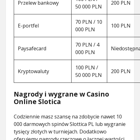
Przelew bankowy
200 PLN
50 000 PLN
70 PLN / 10
E-portfel
100 PLN
000 PLN
70 PLN / 4
Paysafecard
Niedostępn
000 PLN
100 PLN /
Kryptowaluty
200 PLN
50 000 PLN
Nagrody i wygrane w Casino
Online Slotica
Codziennie masz szansę na zdobycie nawet 10
000 darmowych spinów Slottica PL lub wygranie
tysięcy złotych w turniejach. Dodatkowo
oferujemy nagrody rzeczowe o łącznej wartości