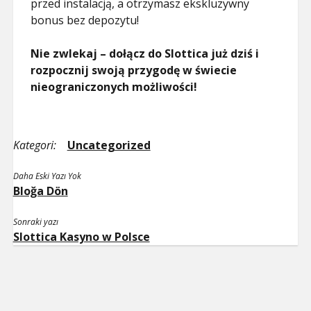
przed instalacją, a otrzymasz ekskluzywny
bonus bez depozytu!
Nie zwlekaj – dołącz do Slottica już dziś i
rozpocznij swoją przygodę w świecie
nieograniczonych możliwości!
Kategori:
Uncategorized
Daha Eski Yazı Yok
Bloğa Dön
Sonraki yazı
Slottica Kasyno w Polsce