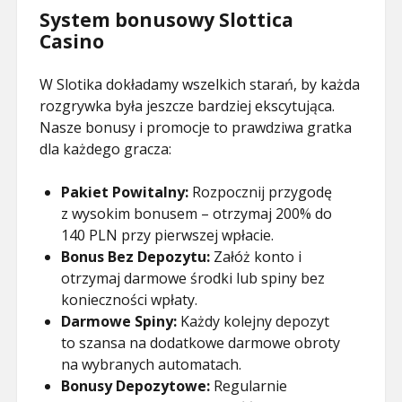
System bonusowy Slottica
Casino
W Slotika dokładamy wszelkich starań, by każda
rozgrywka była jeszcze bardziej ekscytująca.
Nasze bonusy i promocje to prawdziwa gratka
dla każdego gracza:
Pakiet Powitalny:
Rozpocznij przygodę
z wysokim bonusem – otrzymaj 200% do
140 PLN przy pierwszej wpłacie.
Bonus Bez Depozytu:
Załóż konto i
otrzymaj darmowe środki lub spiny bez
konieczności wpłaty.
Darmowe Spiny:
Każdy kolejny depozyt
to szansa na dodatkowe darmowe obroty
na wybranych automatach.
Bonusy Depozytowe:
Regularnie