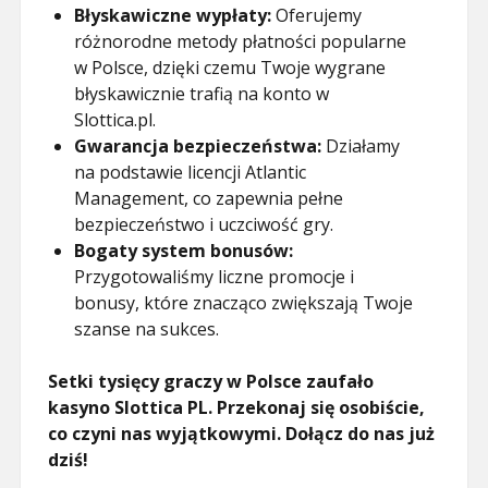
Błyskawiczne wypłaty:
Oferujemy
różnorodne metody płatności popularne
w Polsce, dzięki czemu Twoje wygrane
błyskawicznie trafią na konto w
Slottica.pl.
Gwarancja bezpieczeństwa:
Działamy
na podstawie licencji Atlantic
Management, co zapewnia pełne
bezpieczeństwo i uczciwość gry.
Bogaty system bonusów:
Przygotowaliśmy liczne promocje i
bonusy, które znacząco zwiększają Twoje
szanse na sukces.
Setki tysięcy graczy w Polsce zaufało
kasyno Slottica PL. Przekonaj się osobiście,
co czyni nas wyjątkowymi. Dołącz do nas już
dziś!