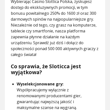
Wybierając Casino Slottica Polska, zyskujesz
dostęp do ekskluzywnych promocji, w tym
bonusu powitalnego 250% do 1600 zł oraz 300
darmowych spinów na najpopularniejsze gry.
Niezależnie od tego, czy grasz na komputerze,
tablecie czy smartfonie, nasza platforma
zapewnia płynne działanie na każdym
urządzeniu. Sprawdź już dziś i dołącz do
społeczności ponad 500 000 aktywnych graczy z
całego świata!
Co sprawia, że Sloticca jest
wyjątkowa?
Wyselekcjonowane gry:
Współpracujemy wyłącznie z
renomowanymi producentami gier,
gwarantując najwyższą jakość i
maksymalne szanse na wygraną.