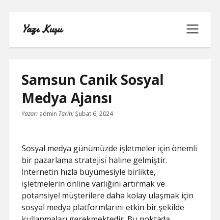
Yazı Kuşu
menüyü
aç
Samsun Canik Sosyal
Medya Ajansı
IGTV IZLENME YÜKSELTME PARASIZ
Yazar:
admin
Tarih:
Şubat 6, 2024
INSTAGRAM BEĞENI KASMA
Sosyal medya günümüzde işletmeler için önemli
INSTAGRAM BOT TAKIPÇI BASMA
bir pazarlama stratejisi haline gelmiştir.
ÜCRETSIZ
İnternetin hızla büyümesiyle birlikte,
işletmelerin online varlığını artırmak ve
LISTE
potansiyel müşterilere daha kolay ulaşmak için
sosyal medya platformlarını etkin bir şekilde
SAYFA LISTESI
kullanmaları gerekmektedir. Bu noktada