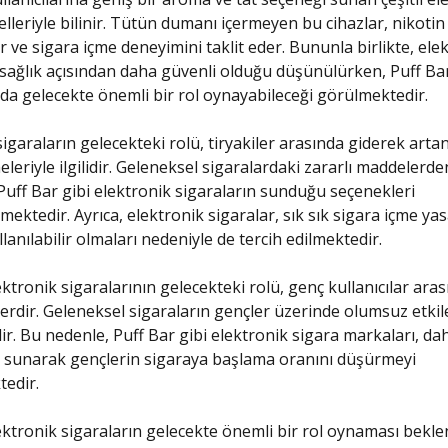
lleriyle bilinir. Tütün dumanı içermeyen bu cihazlar, nikotin
r ve sigara içme deneyimini taklit eder. Bununla birlikte, ele
 sağlık açısından daha güvenli olduğu düşünülürken, Puff Bar
da gelecekte önemli bir rol oynayabileceği görülmektedir.
igaraların gelecekteki rolü, tiryakiler arasında giderek artan
eleriyle ilgilidir. Geleneksel sigaralardaki zararlı maddeler
 Puff Bar gibi elektronik sigaraların sunduğu seçenekleri
mektedir. Ayrıca, elektronik sigaralar, sık sık sigara içme yas
lanılabilir olmaları nedeniyle de tercih edilmektedir.
ektronik sigaralarının gelecekteki rolü, genç kullanıcılar ara
erdir. Geleneksel sigaraların gençler üzerinde olumsuz etkiler
ir. Bu nedenle, Puff Bar gibi elektronik sigara markaları, dah
 sunarak gençlerin sigaraya başlama oranını düşürmeyi
edir.
ektronik sigaraların gelecekte önemli bir rol oynaması bekl