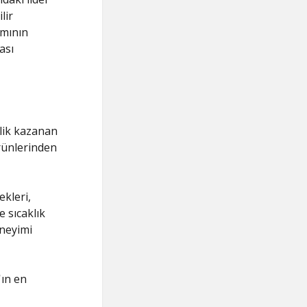
lir
ımının
ası
rlik kazanan
ürünlerinden
ekleri,
e sıcaklık
eneyimi
'ın en