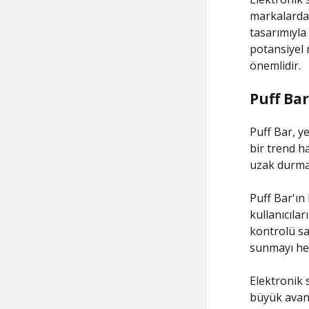
markalardan
tasarımıyla
potansiyel 
önemlidir.
Puff Bar
Puff Bar, ye
bir trend h
uzak durmak
Puff Bar'ın 
kullanıcılar
kontrolü sa
sunmayı he
Elektronik s
büyük avanta