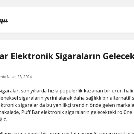
şu
ar Elektronik Sigaraların Gelece
IGTV IZLENME YÜKSELTME PARASIZ
rih:
Nisan 28, 2024
INSTAGRAM BEĞENI KASMA
sigaralar, son yıllarda hızla popülerlik kazanan bir ürün hali
INSTAGRAM BOT TAKIPÇI BASMA ÜCRETSIZ
eneksel sigaraların yerini alarak daha sağlıklı bir alternatif
ektronik sigaralar da bu yenilikçi trendin önde gelen markal
LISTE
 makalede, Puff Bar elektronik sigaraların gelecekteki rolüne
ız.
SAYFA LISTESI
llanıcılarına geniş bir aroma ve tat seçeneği sunan çeşitli el