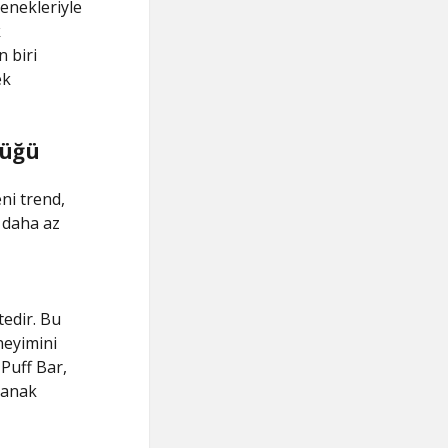
enekleriyle
k
 biri
ek
lüğü
ni trend,
n daha az
tedir. Bu
neyimini
 Puff Bar,
olanak