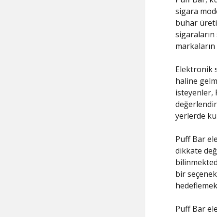
sigara mode
buhar üreti
sigaraların
markaların 
Elektronik s
haline gelm
isteyenler,
değerlendir
yerlerde kul
Puff Bar el
dikkate değ
bilinmekted
bir seçenek
hedeflemekt
Puff Bar el