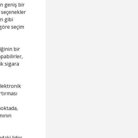
n geniş bir
 seçenekler
n gibi
e göre seçim
ğinin bir
pabilirler,
ik sigara
Elektronik
rtırması
a
noktada,
mının
daki lider