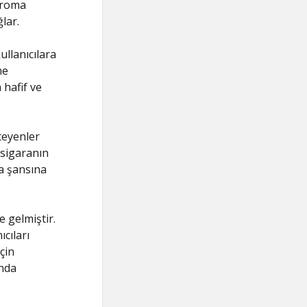
aroma
lar.
ullanıcılara
ne
 hafif ve
teyenler
, sigaranın
ma şansına
e gelmiştir.
cıları
çin
unda