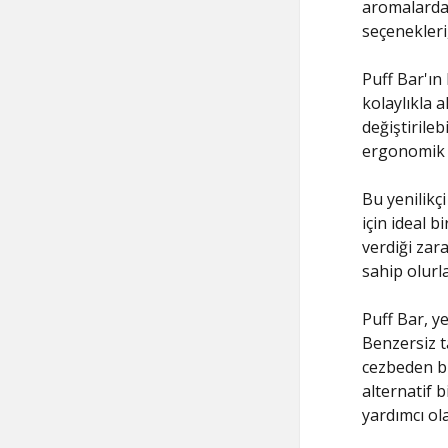
aromalardan
seçenekleri
Puff Bar'ın 
kolaylıkla 
değiştirileb
ergonomik t
Bu yenilikç
için ideal b
verdiği zar
sahip olurla
Puff Bar, ye
Benzersiz t
cezbeden bi
alternatif 
yardımcı ola