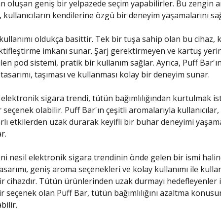
 oluşan geniş bir yelpazede seçim yapabilirler. Bu zengin 
, kullanıcıların kendilerine özgü bir deneyim yaşamalarını sağ
kullanımı oldukça basittir. Tek bir tuşa sahip olan bu cihaz, k
aktifleştirme imkanı sunar. Şarj gerektirmeyen ve kartuş yeri
ilen pod sistemi, pratik bir kullanım sağlar. Ayrıca, Puff Bar'ın
asarımı, taşıması ve kullanması kolay bir deneyim sunar.
i elektronik sigara trendi, tütün bağımlılığından kurtulmak is
ir seçenek olabilir. Puff Bar'ın çeşitli aromalarıyla kullanıcılar
arlı etkilerden uzak durarak keyifli bir buhar deneyimi yaşa
r.
ni nesil elektronik sigara trendinin önde gelen bir ismi halin
asarımı, geniş aroma seçenekleri ve kolay kullanımı ile kullanı
r cihazdır. Tütün ürünlerinden uzak durmayı hedefleyenler i
bir seçenek olan Puff Bar, tütün bağımlılığını azaltma konus
bilir.