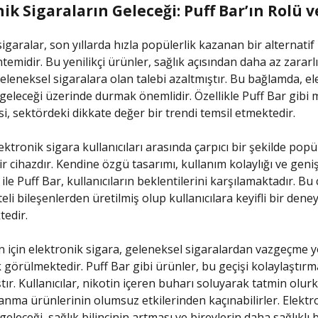
ik Sigaraların Geleceği: Puff Bar’ın Rolü v
igaralar, son yıllarda hızla popülerlik kazanan bir alternatif
temidir. Bu yenilikçi ürünler, sağlık açısından daha az zararlı
eleneksel sigaralara olan talebi azaltmıştır. Bu bağlamda, el
 geleceği üzerinde durmak önemlidir. Özellikle Puff Bar gibi 
si, sektördeki dikkate değer bir trendi temsil etmektedir.
ektronik sigara kullanıcıları arasında çarpıcı bir şekilde popü
r cihazdır. Kendine özgü tasarımı, kullanım kolaylığı ve gen
ile Puff Bar, kullanıcıların beklentilerini karşılamaktadır. Bu 
teli bileşenlerden üretilmiş olup kullanıcılara keyifli bir den
edir.
n için elektronik sigara, geleneksel sigaralardan vazgeçme y
 görülmektedir. Puff Bar gibi ürünler, bu geçişi kolaylaştırm
ır. Kullanıcılar, nikotin içeren buharı soluyarak tatmin olurk
anma ürünlerinin olumsuz etkilerinden kaçınabilirler. Elektr
geleceği, sağlık bilincinin artması ve bireylerin daha sağlıklı