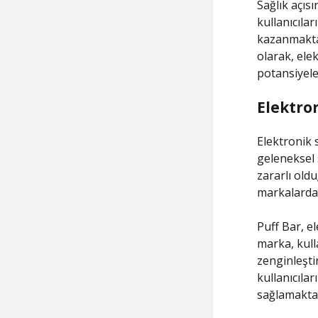
Sağlık açıs
kullanıcıla
kazanmaktad
olarak, ele
potansiyele
Elektron
Elektronik 
geleneksel 
zararlı ol
markalardan
Puff Bar, e
marka, kulla
zenginleştir
kullanıcıla
sağlamaktad