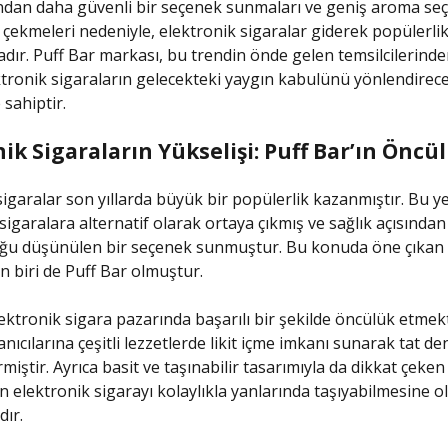
ından daha güvenli bir seçenek sunmaları ve geniş aroma seç
rı çekmeleri nedeniyle, elektronik sigaralar giderek popülerli
ır. Puff Bar markası, bu trendin önde gelen temsilcilerinden
ktronik sigaraların gelecekteki yaygın kabulünü yönlendirec
 sahiptir.
ik Sigaraların Yükselişi: Puff Bar’ın Öncü
sigaralar son yıllarda büyük bir popülerlik kazanmıştır. Bu ye
sigaralara alternatif olarak ortaya çıkmış ve sağlık açısında
duğu düşünülen bir seçenek sunmuştur. Bu konuda öne çıkan
 biri de Puff Bar olmuştur.
lektronik sigara pazarında başarılı bir şekilde öncülük etmek
nıcılarına çeşitli lezzetlerde likit içme imkanı sunarak tat de
miştir. Ayrıca basit ve taşınabilir tasarımıyla da dikkat çeken
rın elektronik sigarayı kolaylıkla yanlarında taşıyabilmesine 
ır.