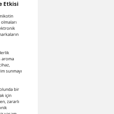
e Etkisi
 nikotin
 olmaları
ektronik
markaların
lerlik
iş aroma
cihaz,
eyim sunmayı
olunda bir
ak için
en, zararlı
onik
 bir yaşam