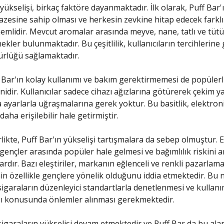
ükselişi, birkaç faktöre dayanmaktadır. İlk olarak, Puff Bar'ı
zesine sahip olması ve herkesin zevkine hitap edecek farklı
mlidir. Mevcut aromalar arasında meyve, nane, tatlı ve tütü
nekler bulunmaktadır. Bu çeşitlilik, kullanıcıların tercihlerin
rlüğü sağlamaktadır.
f Bar'ın kolay kullanımı ve bakım gerektirmemesi de popülerli
idir. Kullanıcılar sadece cihazı ağızlarına götürerek çekim ya
ayarlarla uğraşmalarına gerek yoktur. Bu basitlik, elektron
daha erişilebilir hale getirmiştir.
likte, Puff Bar'ın yükselişi tartışmalara da sebep olmuştur. 
 gençler arasında popüler hale gelmesi ve bağımlılık riskini a
ardır. Bazı eleştiriler, markanın eğlenceli ve renkli pazarlam
inin özellikle gençlere yönelik olduğunu iddia etmektedir. Bu 
sigaraların düzenleyici standartlarla denetlenmesi ve kullanı
sı konusunda önlemler alınması gerekmektedir.
sigaraların yükselişi devam etmektedir ve Puff Bar da bu alan