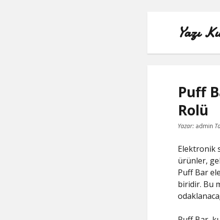
Yazı Ku
Puff B
Rolü
Yazar:
admin
Ta
Elektronik 
ürünler, gel
Puff Bar el
biridir. Bu
odaklanacağ
Puff Bar, ku