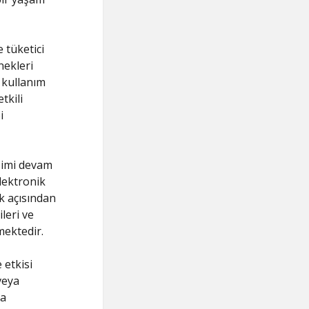
 tüketici
nekleri
 kullanım
tkili
i
işimi devam
lektronik
k açısından
leri ve
mektedir.
 etkisi
veya
ra