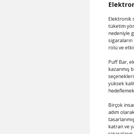
Elektron
Elektronik s
tüketim yön
nedeniyle g
sigaraların
rolü ve etki
Puff Bar, el
kazanmış bi
seçenekleri 
yüksek kali
hedeflemekt
Birçok insa
adım olarak
tasarlanmışt
katran ve y
sigaraların 