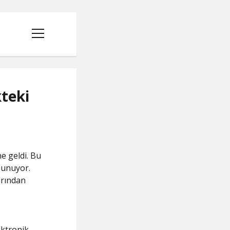
menüyü
aç
kteki
ne geldi. Bu
 sunuyor.
arından
ektronik