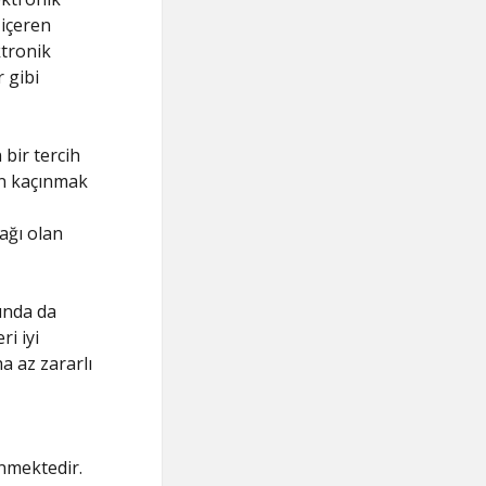
 içeren
ktronik
 gibi
 bir tercih
den kaçınmak
ağı olan
sında da
i iyi
a az zararlı
enmektedir.