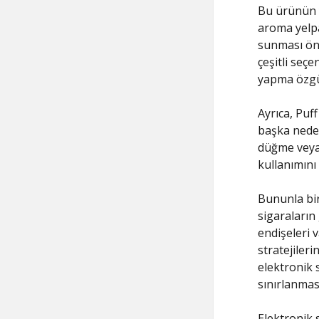
Bu ürünün y
aroma yelpa
sunması öne
çeşitli seçe
yapma özgü
Ayrıca, Puf
başka neden
düğme veya 
kullanımını 
Bununla bir
sigaraların
endişeleri v
stratejiler
elektronik 
sınırlanma
Elektronik 