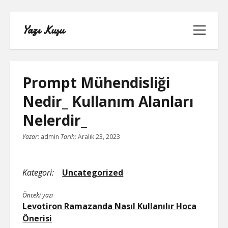
Yazı Kuşu
menüyü
aç
Prompt Mühendisliği
Nedir_ Kullanım Alanları
IGTV IZLENME YÜKSELTME PARASIZ
Nelerdir_
INSTAGRAM BEĞENI KASMA
Yazar:
admin
Tarih:
Aralık 23, 2023
INSTAGRAM BOT TAKIPÇI BASMA
ÜCRETSIZ
Kategori:
Uncategorized
LISTE
Önceki yazı
Levotiron Ramazanda Nasıl Kullanılır Hoca
Önerisi
SAYFA LISTESI