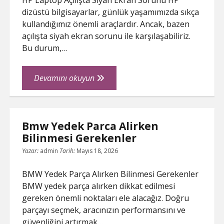
HP Laptop Açılışta Siyah Ekran Sorunu HP
dizüstü bilgisayarlar, günlük yaşamımızda sıkça
kullandığımız önemli araçlardır. Ancak, bazen
açılışta siyah ekran sorunu ile karşılaşabiliriz.
Bu durum,…
Hp
Devamını okuyun
Laptop
Acilista
Siyah
Bmw Yedek Parca Alirken
Ekran
Bilinmesi Gerekenler
Sorunu
Yazar:
admin
Tarih:
Mayıs 18, 2026
BMW Yedek Parça Alırken Bilinmesi Gerekenler
BMW yedek parça alırken dikkat edilmesi
gereken önemli noktaları ele alacağız. Doğru
parçayı seçmek, aracınızın performansını ve
güvenliğini artırmak…