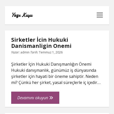
Yazı Kuşu
menüyü
aç
Yazı
Sirketler İcin Hukuki
Kuşu
Danismanligin Onemi
Posts
Yazar:
admin
Tarih:
Temmuz 1, 2026
IGTV IZLENME YÜKSELTME PARASIZ
Şirketler İçin Hukuki Danışmanlığın Önemi
INSTAGRAM BEĞENI KASMA
Hukuki danışmanlık, günümüz iş dünyasında
şirketler için hayati bir öneme sahiptir. Neden
INSTAGRAM BOT TAKIPÇI BASMA
mi? Çünkü her şirket, yasal süreçlerle iç içedir.…
ÜCRETSIZ
Sirketler
Devamını okuyun
LISTE
İcin
Hukuki
SAYFA LISTESI