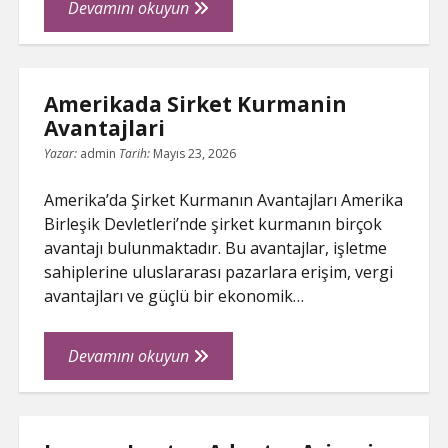
Seoda
Devamını okuyun
Anahtar
Kelime
Arastirmasi
Amerikada Sirket Kurmanin
Nasil
Avantajlari
Yapilir
Yazar:
admin
Tarih:
Mayıs 23, 2026
Amerika’da Şirket Kurmanın Avantajları Amerika
Birleşik Devletleri’nde şirket kurmanın birçok
avantajı bulunmaktadır. Bu avantajlar, işletme
sahiplerine uluslararası pazarlara erişim, vergi
avantajları ve güçlü bir ekonomik…
Amerikada
Devamını okuyun
Sirket
Kurmanin
Avantajlari