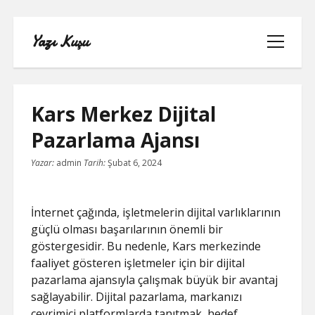
Yazı Kuşu
menüyü
aç
Kars Merkez Dijital
Pazarlama Ajansı
IGTV IZLENME YÜKSELTME PARASIZ
Yazar:
admin
Tarih:
Şubat 6, 2024
INSTAGRAM BEĞENI KASMA
İnternet çağında, işletmelerin dijital varlıklarının
INSTAGRAM BOT TAKIPÇI BASMA
güçlü olması başarılarının önemli bir
ÜCRETSIZ
göstergesidir. Bu nedenle, Kars merkezinde
faaliyet gösteren işletmeler için bir dijital
LISTE
pazarlama ajansıyla çalışmak büyük bir avantaj
sağlayabilir. Dijital pazarlama, markanızı
SAYFA LISTESI
çevrimiçi platformlarda tanıtmak, hedef