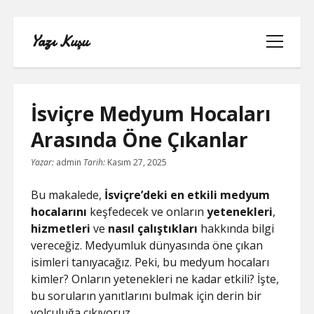
Yazı Kuşu
menüyü
aç
İsviçre Medyum Hocaları
Arasında Öne Çıkanlar
IGTV IZLENME YÜKSELTME PARASIZ
Yazar:
admin
Tarih:
Kasım 27, 2025
INSTAGRAM BEĞENI KASMA
Bu makalede,
İsviçre’deki en etkili medyum
hocalarını
keşfedecek ve onların
yetenekleri
,
INSTAGRAM BOT TAKIPÇI BASMA
hizmetleri
ve
nasıl çalıştıkları
hakkında bilgi
ÜCRETSIZ
vereceğiz. Medyumluk dünyasında öne çıkan
isimleri tanıyacağız. Peki, bu medyum hocaları
LISTE
kimler? Onların yetenekleri ne kadar etkili? İşte,
bu soruların yanıtlarını bulmak için derin bir
SAYFA LISTESI
yolculuğa çıkıyoruz.