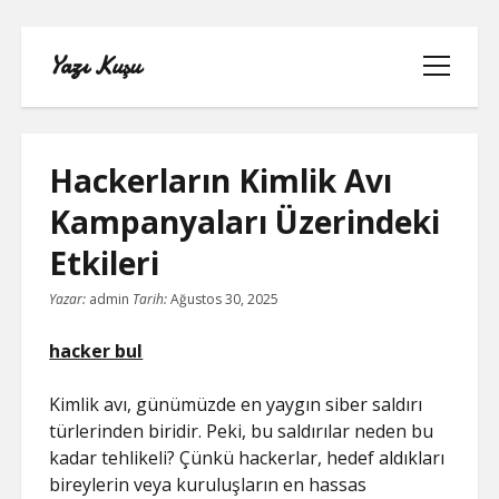
Yazı Kuşu
menüyü
aç
Hackerların Kimlik Avı
Kampanyaları Üzerindeki
IGTV IZLENME YÜKSELTME PARASIZ
Etkileri
INSTAGRAM BEĞENI KASMA
Yazar:
admin
Tarih:
Ağustos 30, 2025
INSTAGRAM BOT TAKIPÇI BASMA
hacker bul
ÜCRETSIZ
Kimlik avı, günümüzde en yaygın siber saldırı
LISTE
türlerinden biridir. Peki, bu saldırılar neden bu
kadar tehlikeli? Çünkü hackerlar, hedef aldıkları
SAYFA LISTESI
bireylerin veya kuruluşların en hassas