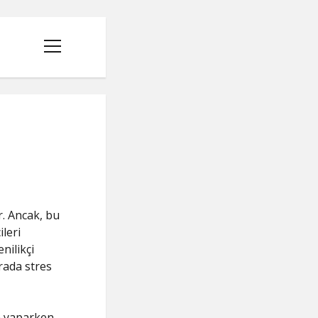
menüyü
aç
ir. Ancak, bu
ileri
nilikçi
urada stres
n yaparken,