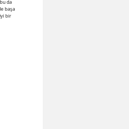
 bu da
sle başa
yi bir