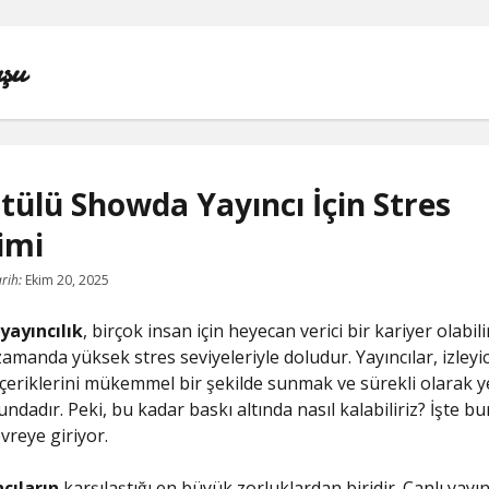
şu
ülü Showda Yayıncı İçin Stres
imi
IGTV IZLENME YÜKSELTME PARASIZ
rih:
Ekim 20, 2025
INSTAGRAM BEĞENI KASMA
yayıncılık
, birçok insan için heyecan verici bir kariyer olabil
INSTAGRAM BOT TAKIPÇI BASMA ÜCRETSIZ
amanda yüksek stres seviyeleriyle doludur. Yayıncılar, izleyic
içeriklerini mükemmel bir şekilde sunmak ve sürekli olarak ye
LISTE
ndadır. Peki, bu kadar baskı altında nasıl kalabiliriz? İşte b
vreye giriyor.
SAYFA LISTESI
cıların
karşılaştığı en büyük zorluklardan biridir. Canlı yayı