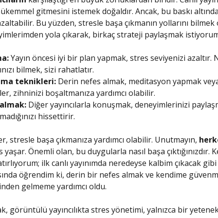
ükemmel gitmesini istemek doğaldır. Ancak, bu baskı altınd
 azaltabilir. Bu yüzden, stresle başa çıkmanın yollarını bilmek
imlerimden yola çıkarak, birkaç strateji paylaşmak istiyorum
a:
Yayın öncesi iyi bir plan yapmak, stres seviyenizi azaltır. 
ızı bilmek, sizi rahatlatır.
ma teknikleri:
Derin nefes almak, meditasyon yapmak veya
er, zihninizi boşaltmanıza yardımcı olabilir.
 almak:
Diğer yayıncılarla konuşmak, deneyimlerinizi paylaş
madığınızı hissettirir.
ler, stresle başa çıkmanıza yardımcı olabilir. Unutmayın,
herk
 yaşar. Önemli olan, bu duygularla nasıl başa çıktığınızdır. K
tırlıyorum; ilk canlı yayınımda neredeyse kalbim çıkacak gibi
ında öğrendim ki, derin bir nefes almak ve kendime güvenm
inden gelmeme yardımcı oldu.
k, görüntülü yayıncılıkta stres yönetimi, yalnızca bir yetenek