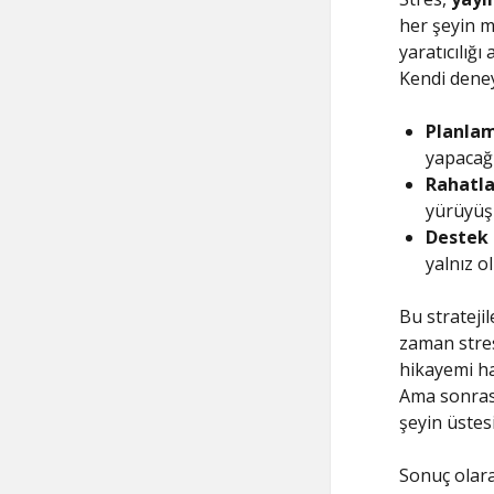
her şeyin m
yaratıcılığı
Kendi deney
Planlam
yapacağın
Rahatla
yürüyüşl
Destek
yalnız ol
Bu strateji
zaman stres
hikayemi ha
Ama sonras
şeyin üstes
Sonuç olara