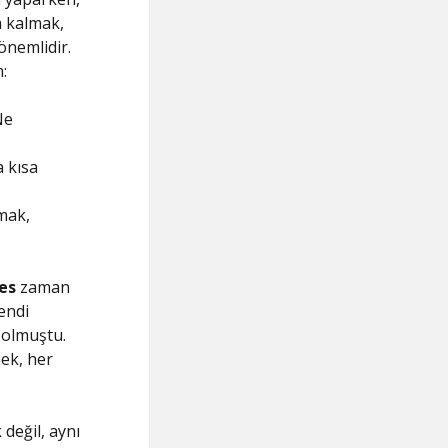
a kalmak,
 önemlidir.
:
Ne
 kısa
mak,
es
zaman
endi
 olmuştu.
ek, her
 değil, aynı