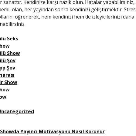
 sanattır. Kendinize karşı nazik olun. Hatalar yapabilirsiniz,
nemli olan, her yayından sonra kendinizi geliştirmektir. Stre
larını öğrenerek, hem kendinizi hem de izleyicilerinizi daha i
abilirsiniz.
lü Seks
Show
ülü Show
lü Şov
pp Şov
marası
ir Show
Show
ow
Uncategorized
Showda Yayıncı Motivasyonu Nasıl Korunur