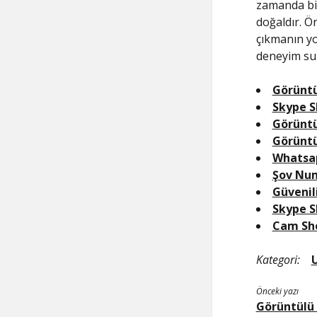
zamanda bir
doğaldır. Ö
çıkmanın yol
deneyim sun
Görüntü
Skype 
Görünt
Görüntü
Whatsa
Şov Nu
Güvenil
Skype 
Cam Sh
Kategori:
Önceki yazı
Görüntülü 