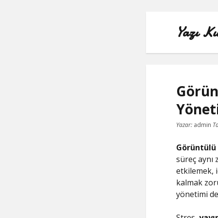
Yazı Ku
Görünt
Yönet
Yazar:
admin
Ta
Görüntülü 
süreç aynı z
etkilemek, 
kalmak zoru
yönetimi de
Stres,
yayın