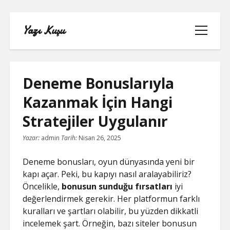
Yazı Kuşu
menüyü
aç
Deneme Bonuslarıyla
Kazanmak İçin Hangi
IGTV IZLENME YÜKSELTME PARASIZ
Stratejiler Uygulanır
INSTAGRAM BEĞENI KASMA
Yazar:
admin
Tarih:
Nisan 26, 2025
INSTAGRAM BOT TAKIPÇI BASMA
Deneme bonusları, oyun dünyasında yeni bir
ÜCRETSIZ
kapı açar. Peki, bu kapıyı nasıl aralayabiliriz?
Öncelikle,
bonusun sunduğu fırsatları
iyi
LISTE
değerlendirmek gerekir. Her platformun farklı
kuralları ve şartları olabilir, bu yüzden dikkatli
SAYFA LISTESI
incelemek şart. Örneğin, bazı siteler bonusun