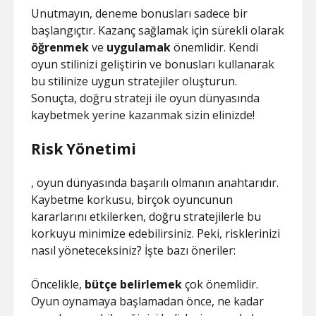
Unutmayın, deneme bonusları sadece bir
başlangıçtır. Kazanç sağlamak için sürekli olarak
öğrenmek
ve
uygulamak
önemlidir. Kendi
oyun stilinizi geliştirin ve bonusları kullanarak
bu stilinize uygun stratejiler oluşturun.
Sonuçta, doğru strateji ile oyun dünyasında
kaybetmek yerine kazanmak sizin elinizde!
Risk Yönetimi
, oyun dünyasında başarılı olmanın anahtarıdır.
Kaybetme korkusu, birçok oyuncunun
kararlarını etkilerken, doğru stratejilerle bu
korkuyu minimize edebilirsiniz. Peki, risklerinizi
nasıl yöneteceksiniz? İşte bazı öneriler:
Öncelikle,
bütçe belirlemek
çok önemlidir.
Oyun oynamaya başlamadan önce, ne kadar