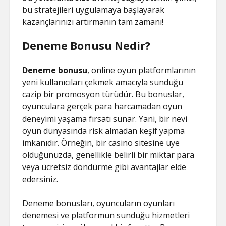
bu stratejileri uygulamaya başlayarak
kazançlarınızı artırmanın tam zamanı!
Deneme Bonusu Nedir?
Deneme bonusu
, online oyun platformlarının
yeni kullanıcıları çekmek amacıyla sunduğu
cazip bir promosyon türüdür. Bu bonuslar,
oyunculara gerçek para harcamadan oyun
deneyimi yaşama fırsatı sunar. Yani, bir nevi
oyun dünyasında risk almadan keşif yapma
imkanıdır. Örneğin, bir casino sitesine üye
olduğunuzda, genellikle belirli bir miktar para
veya ücretsiz döndürme gibi avantajlar elde
edersiniz.
Deneme bonusları, oyuncuların oyunları
denemesi ve platformun sunduğu hizmetleri