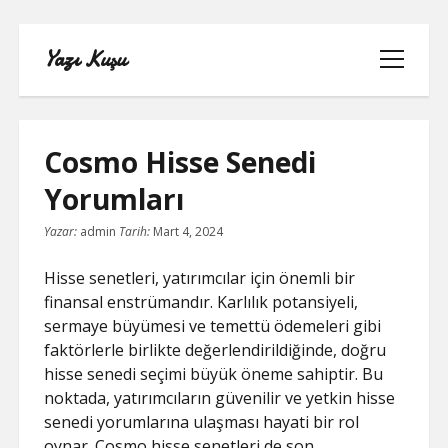
Yazı Kuşu
menüyü
aç
Cosmo Hisse Senedi
Yorumları
IGTV IZLENME YÜKSELTME PARASIZ
Yazar:
admin
Tarih:
Mart 4, 2024
INSTAGRAM BEĞENI KASMA
Hisse senetleri, yatırımcılar için önemli bir
finansal enstrümandır. Karlılık potansiyeli,
INSTAGRAM BOT TAKIPÇI BASMA
sermaye büyümesi ve temettü ödemeleri gibi
ÜCRETSIZ
faktörlerle birlikte değerlendirildiğinde, doğru
hisse senedi seçimi büyük öneme sahiptir. Bu
LISTE
noktada, yatırımcıların güvenilir ve yetkin hisse
senedi yorumlarına ulaşması hayati bir rol
SAYFA LISTESI
oynar. Cosmo hisse senetleri de son