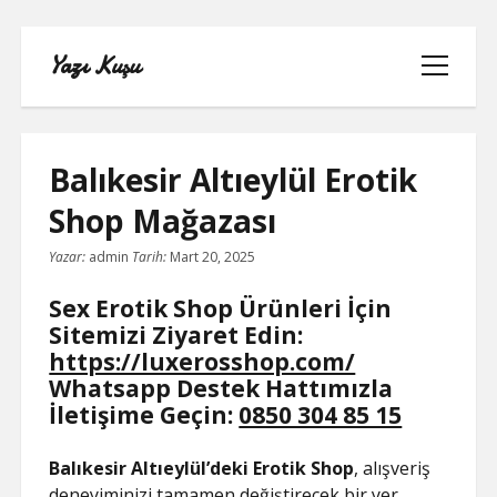
Yazı Kuşu
menüyü
aç
Balıkesir Altıeylül Erotik
Shop Mağazası
IGTV IZLENME YÜKSELTME PARASIZ
Yazar:
admin
Tarih:
Mart 20, 2025
INSTAGRAM BEĞENI KASMA
Sex Erotik Shop Ürünleri İçin
Sitemizi Ziyaret Edin:
INSTAGRAM BOT TAKIPÇI BASMA
https://luxerosshop.com/
ÜCRETSIZ
Whatsapp Destek Hattımızla
İletişime Geçin:
0850 304 85 15
LISTE
Balıkesir Altıeylül’deki Erotik Shop
, alışveriş
SAYFA LISTESI
deneyiminizi tamamen değiştirecek bir yer.