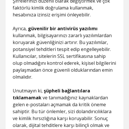
Şifrelerinizi düzenli olarak değiştirmek ve çok
faktörlü kimlik doğrulama kullanmak,
hesabınıza izinsiz erişimi önleyebilir.
Ayrıca,
güvenilir bir antivirüs yazılımı
kullanmak, bilgisayarınızı zararlı yazılımlardan
koruyarak güvenliğinizi artırır. Bu yazılımlar,
potansiyel tehditleri tespit edip engelleyebilir.
Kullanıcılar, sitelerin SSL sertifikasına sahip
olup olmadığını kontrol ederek, kişisel bilgilerini
paylaşmadan önce güvenli olduklarından emin
olmalıdır.
Unutmayın ki,
şüpheli bağlantılara
tıklamamak
ve tanımadığınız kaynaklardan
gelen e-postaları açmamak da kritik öneme
sahiptir. Bu tür önlemler, sizi dolandırıcılıklara
ve kimlik hırsızlığına karşı koruyabilir. Sonuç
olarak, dijital tehditlere karşı bilinçli olmak ve