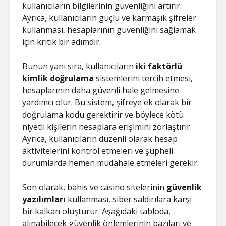
kullanıcıların bilgilerinin güvenliğini artırır.
Ayrıca, kullanıcıların güçlü ve karmaşık şifreler
kullanması, hesaplarının güvenliğini sağlamak
için kritik bir adımdır.
Bunun yanı sıra, kullanıcıların
iki faktörlü
kimlik doğrulama
sistemlerini tercih etmesi,
hesaplarının daha güvenli hale gelmesine
yardımcı olur. Bu sistem, şifreye ek olarak bir
doğrulama kodu gerektirir ve böylece kötü
niyetli kişilerin hesaplara erişimini zorlaştırır.
Ayrıca, kullanıcıların düzenli olarak hesap
aktivitelerini kontrol etmeleri ve şüpheli
durumlarda hemen müdahale etmeleri gerekir.
Son olarak, bahis ve casino sitelerinin
güvenlik
yazılımları
kullanması, siber saldırılara karşı
bir kalkan oluşturur. Aşağıdaki tabloda,
alınabilecek güvenlik önlemlerinin bazıları ve