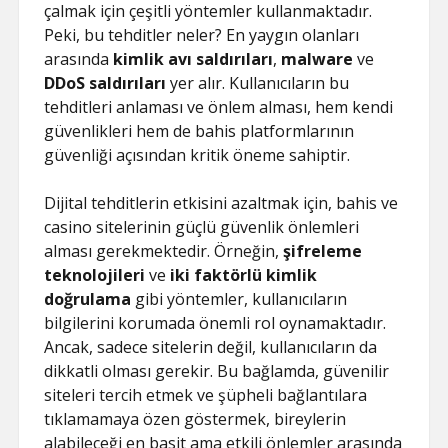
çalmak için çeşitli yöntemler kullanmaktadır.
Peki, bu tehditler neler? En yaygın olanları
arasında
kimlik avı saldırıları
,
malware
ve
DDoS saldırıları
yer alır. Kullanıcıların bu
tehditleri anlaması ve önlem alması, hem kendi
güvenlikleri hem de bahis platformlarının
güvenliği açısından kritik öneme sahiptir.
Dijital tehditlerin etkisini azaltmak için, bahis ve
casino sitelerinin güçlü güvenlik önlemleri
alması gerekmektedir. Örneğin,
şifreleme
teknolojileri
ve
iki faktörlü kimlik
doğrulama
gibi yöntemler, kullanıcıların
bilgilerini korumada önemli rol oynamaktadır.
Ancak, sadece sitelerin değil, kullanıcıların da
dikkatli olması gerekir. Bu bağlamda, güvenilir
siteleri tercih etmek ve şüpheli bağlantılara
tıklamamaya özen göstermek, bireylerin
alabileceği en basit ama etkili önlemler arasında