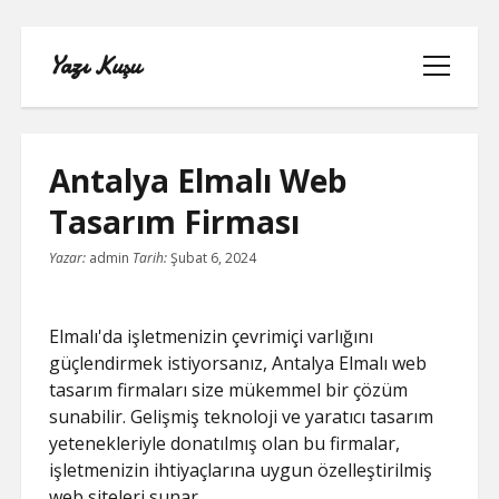
Yazı Kuşu
menüyü
aç
Antalya Elmalı Web
Tasarım Firması
IGTV IZLENME YÜKSELTME PARASIZ
Yazar:
admin
Tarih:
Şubat 6, 2024
INSTAGRAM BEĞENI KASMA
Elmalı'da işletmenizin çevrimiçi varlığını
INSTAGRAM BOT TAKIPÇI BASMA
güçlendirmek istiyorsanız, Antalya Elmalı web
ÜCRETSIZ
tasarım firmaları size mükemmel bir çözüm
sunabilir. Gelişmiş teknoloji ve yaratıcı tasarım
LISTE
yetenekleriyle donatılmış olan bu firmalar,
işletmenizin ihtiyaçlarına uygun özelleştirilmiş
SAYFA LISTESI
web siteleri sunar.