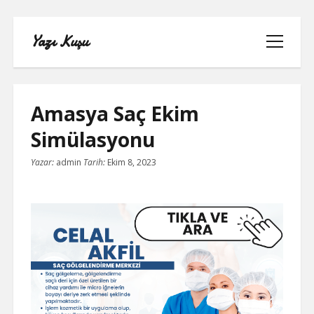
Yazı Kuşu
menüyü
aç
Amasya Saç Ekim
Simülasyonu
IGTV IZLENME YÜKSELTME PARASIZ
Yazar:
admin
Tarih:
Ekim 8, 2023
INSTAGRAM BEĞENI KASMA
INSTAGRAM BOT TAKIPÇI BASMA
ÜCRETSIZ
LISTE
SAYFA LISTESI