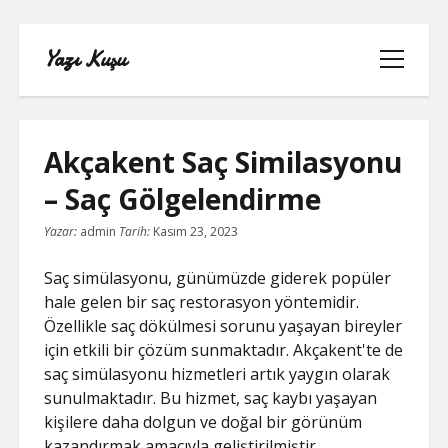
Yazı Kuşu
menüyü
aç
Akçakent Saç Similasyonu
– Saç Gölgelendirme
IGTV IZLENME YÜKSELTME PARASIZ
Yazar:
admin
Tarih:
Kasım 23, 2023
INSTAGRAM BEĞENI KASMA
Saç simülasyonu, günümüzde giderek popüler
hale gelen bir saç restorasyon yöntemidir.
INSTAGRAM BOT TAKIPÇI BASMA
Özellikle saç dökülmesi sorunu yaşayan bireyler
ÜCRETSIZ
için etkili bir çözüm sunmaktadır. Akçakent'te de
saç simülasyonu hizmetleri artık yaygın olarak
LISTE
sunulmaktadır. Bu hizmet, saç kaybı yaşayan
kişilere daha dolgun ve doğal bir görünüm
SAYFA LISTESI
kazandırmak amacıyla geliştirilmiştir.