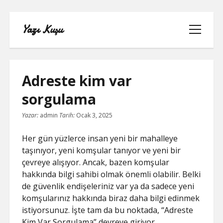
Yazı Kuşu
menüyü
aç
Adreste kim var
sorgulama
IGTV IZLENME YÜKSELTME PARASIZ
Yazar:
admin
Tarih:
Ocak 3, 2025
INSTAGRAM BEĞENI KASMA
Her gün yüzlerce insan yeni bir mahalleye
taşınıyor, yeni komşular tanıyor ve yeni bir
INSTAGRAM BOT TAKIPÇI BASMA
çevreye alışıyor. Ancak, bazen komşular
ÜCRETSIZ
hakkında bilgi sahibi olmak önemli olabilir. Belki
de güvenlik endişeleriniz var ya da sadece yeni
LISTE
komşularınız hakkında biraz daha bilgi edinmek
istiyorsunuz. İşte tam da bu noktada, “Adreste
SAYFA LISTESI
Kim Var Sorgulama” devreye giriyor.